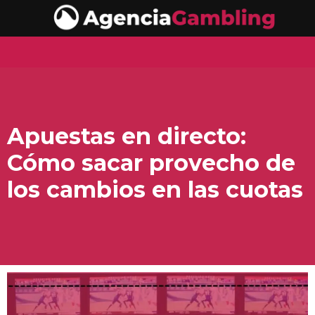
Apuestas en directo:
Cómo sacar provecho de
los cambios en las cuotas