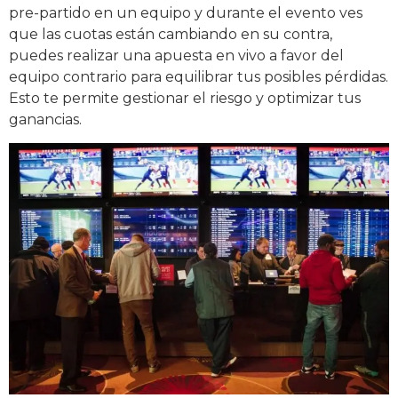
pre-partido en un equipo y durante el evento ves
que las cuotas están cambiando en su contra,
puedes realizar una apuesta en vivo a favor del
equipo contrario para equilibrar tus posibles pérdidas.
Esto te permite gestionar el riesgo y optimizar tus
ganancias.