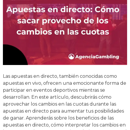
Las apuestas en directo, también conocidas como
apuestas en vivo, ofrecen una emocionante forma de
participar en eventos deportivos mientras se
desarrollan. En este artículo, descubrirás cómo
aprovechar los cambios en las cuotas durante las
apuestas en directo para aumentar tus posibilidades
de ganar. Aprenderás sobre los beneficios de las
apuestas en directo, cómo interpretar los cambios en