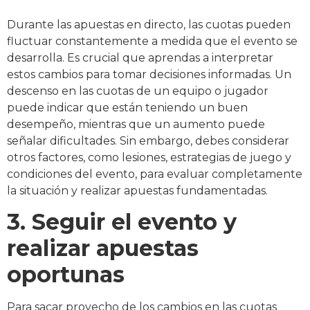
Durante las apuestas en directo, las cuotas pueden
fluctuar constantemente a medida que el evento se
desarrolla. Es crucial que aprendas a interpretar
estos cambios para tomar decisiones informadas. Un
descenso en las cuotas de un equipo o jugador
puede indicar que están teniendo un buen
desempeño, mientras que un aumento puede
señalar dificultades. Sin embargo, debes considerar
otros factores, como lesiones, estrategias de juego y
condiciones del evento, para evaluar completamente
la situación y realizar apuestas fundamentadas.
3. Seguir el evento y
realizar apuestas
oportunas
Para sacar provecho de los cambios en las cuotas