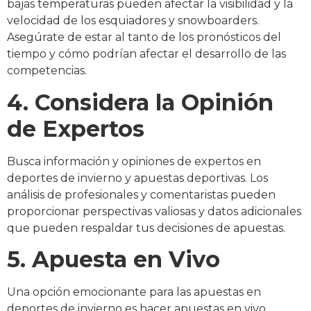
bajas temperaturas pueden afectar la visibilidad y la
velocidad de los esquiadores y snowboarders.
Asegúrate de estar al tanto de los pronósticos del
tiempo y cómo podrían afectar el desarrollo de las
competencias.
4. Considera la Opinión
de Expertos
Busca información y opiniones de expertos en
deportes de invierno y apuestas deportivas. Los
análisis de profesionales y comentaristas pueden
proporcionar perspectivas valiosas y datos adicionales
que pueden respaldar tus decisiones de apuestas.
5. Apuesta en Vivo
Una opción emocionante para las apuestas en
deportes de invierno es hacer apuestas en vivo