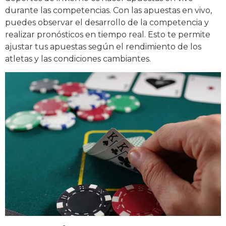
durante las competencias. Con las apuestas en vivo,
puedes observar el desarrollo de la competencia y
realizar pronósticos en tiempo real. Esto te permite
ajustar tus apuestas según el rendimiento de los
atletas y las condiciones cambiantes.