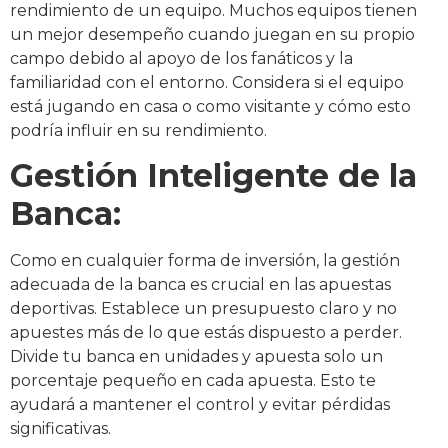
rendimiento de un equipo. Muchos equipos tienen
un mejor desempeño cuando juegan en su propio
campo debido al apoyo de los fanáticos y la
familiaridad con el entorno. Considera si el equipo
está jugando en casa o como visitante y cómo esto
podría influir en su rendimiento.
Gestión Inteligente de la
Banca:
Como en cualquier forma de inversión, la gestión
adecuada de la banca es crucial en las apuestas
deportivas. Establece un presupuesto claro y no
apuestes más de lo que estás dispuesto a perder.
Divide tu banca en unidades y apuesta solo un
porcentaje pequeño en cada apuesta. Esto te
ayudará a mantener el control y evitar pérdidas
significativas.