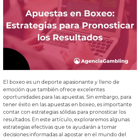
El boxeo es un deporte apasionante y lleno de
emoción que también ofrece excelentes
oportunidades para las apuestas. Sin embargo, para
tener éxito en las apuestas en boxeo, es importante
contar con estrategias sólidas para pronosticar los
resultados. En este artículo, exploraremos algunas
estrategias efectivas que te ayudarán a tomar
decisiones informadas al apostar en el mundo del