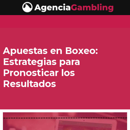
Apuestas en Boxeo:
Estrategias para
Pronosticar los
Resultados