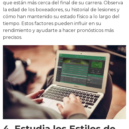
que están más cerca del final de su carrera. Observa
la edad de los boxeadores, su historial de lesiones y
cómo han mantenido su estado físico a lo largo del
tiempo. Estos factores pueden influir en su
rendimiento y ayudarte a hacer pronósticos más
precisos.
4. Estudia los Estilos de