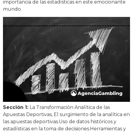
importancia de las estadísticas en este emocionante
mundo.
Sección 1:
La Transformación Analítica de las
Apuestas Deportivas, El surgimiento de la analítica en
las apuestas deportivas.Uso de datos históricos y
estadísticas en la toma de decisiones.Herramientas y