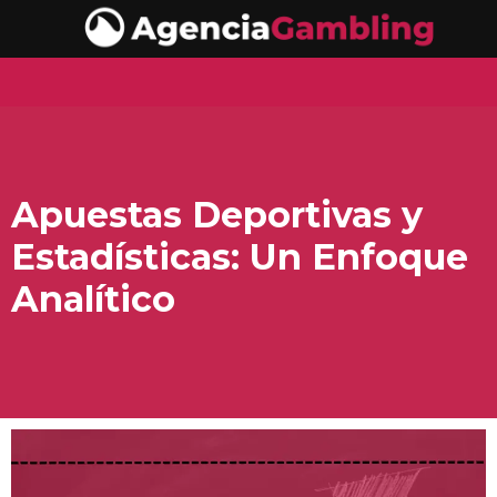
Apuestas Deportivas y
Estadísticas: Un Enfoque
Analítico