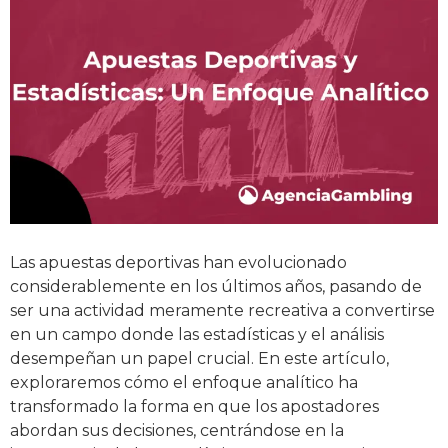
Las apuestas deportivas han evolucionado
considerablemente en los últimos años, pasando de
ser una actividad meramente recreativa a convertirse
en un campo donde las estadísticas y el análisis
desempeñan un papel crucial. En este artículo,
exploraremos cómo el enfoque analítico ha
transformado la forma en que los apostadores
abordan sus decisiones, centrándose en la