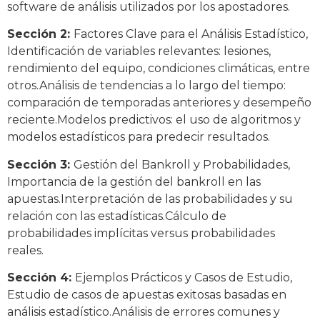
software de análisis utilizados por los apostadores.
Sección 2:
Factores Clave para el Análisis Estadístico,
Identificación de variables relevantes: lesiones,
rendimiento del equipo, condiciones climáticas, entre
otros.Análisis de tendencias a lo largo del tiempo:
comparación de temporadas anteriores y desempeño
reciente.Modelos predictivos: el uso de algoritmos y
modelos estadísticos para predecir resultados.
Sección 3:
Gestión del Bankroll y Probabilidades,
Importancia de la gestión del bankroll en las
apuestas.Interpretación de las probabilidades y su
relación con las estadísticas.Cálculo de
probabilidades implícitas versus probabilidades
reales.
Sección 4:
Ejemplos Prácticos y Casos de Estudio,
Estudio de casos de apuestas exitosas basadas en
análisis estadístico.Análisis de errores comunes y