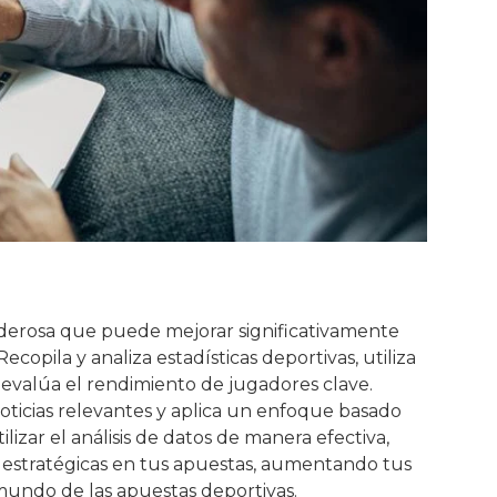
oderosa que puede mejorar significativamente
ecopila y analiza estadísticas deportivas, utiliza
 evalúa el rendimiento de jugadores clave.
ticias relevantes y aplica un enfoque basado
ilizar el análisis de datos de manera efectiva,
 estratégicas en tus apuestas, aumentando tus
mundo de las apuestas deportivas.