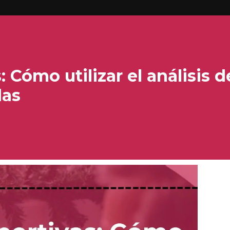
 Cómo utilizar el análisis 
das