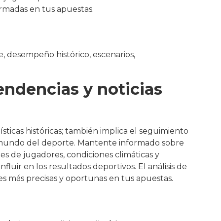
ormadas en tus apuestas.
, desempeño histórico, escenarios,
endencias y noticias
adísticas históricas; también implica el seguimiento
l mundo del deporte. Mantente informado sobre
es de jugadores, condiciones climáticas y
luir en los resultados deportivos. El análisis de
nes más precisas y oportunas en tus apuestas.