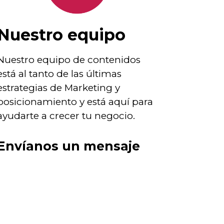
Nuestro equipo
Nuestro equipo de contenidos
está al tanto de las últimas
estrategias de Marketing y
posicionamiento y está aquí para
ayudarte a crecer tu negocio.
Envíanos un mensaje