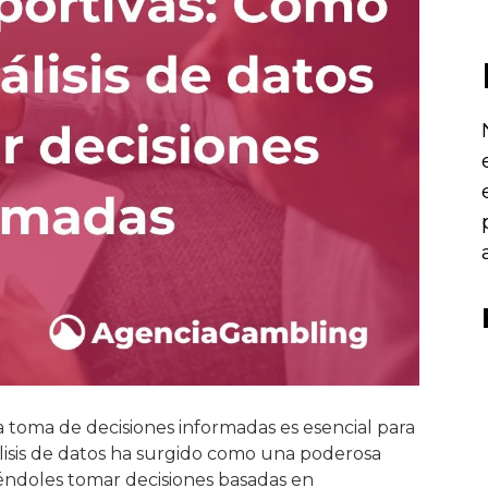
a toma de decisiones informadas es esencial para
álisis de datos ha surgido como una poderosa
iéndoles tomar decisiones basadas en