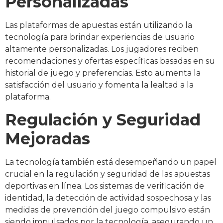
Personalizadas
Las plataformas de apuestas están utilizando la
tecnología para brindar experiencias de usuario
altamente personalizadas. Los jugadores reciben
recomendaciones y ofertas específicas basadas en su
historial de juego y preferencias. Esto aumenta la
satisfacción del usuario y fomenta la lealtad a la
plataforma.
Regulación y Seguridad
Mejoradas
La tecnología también está desempeñando un papel
crucial en la regulación y seguridad de las apuestas
deportivas en línea. Los sistemas de verificación de
identidad, la detección de actividad sospechosa y las
medidas de prevención del juego compulsivo están
siendo impulsados por la tecnología, asegurando un