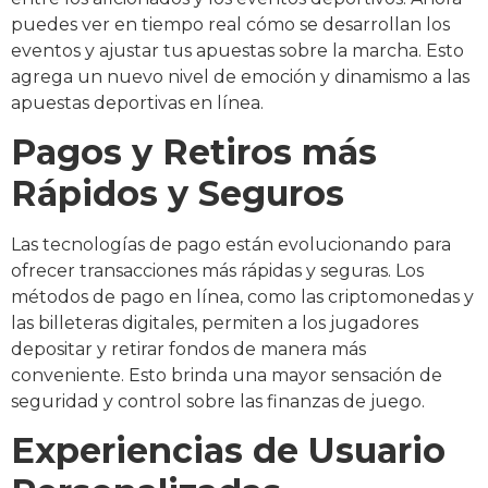
puedes ver en tiempo real cómo se desarrollan los
eventos y ajustar tus apuestas sobre la marcha. Esto
agrega un nuevo nivel de emoción y dinamismo a las
apuestas deportivas en línea.
Pagos y Retiros más
Rápidos y Seguros
Las tecnologías de pago están evolucionando para
ofrecer transacciones más rápidas y seguras. Los
métodos de pago en línea, como las criptomonedas y
las billeteras digitales, permiten a los jugadores
depositar y retirar fondos de manera más
conveniente. Esto brinda una mayor sensación de
seguridad y control sobre las finanzas de juego.
Experiencias de Usuario