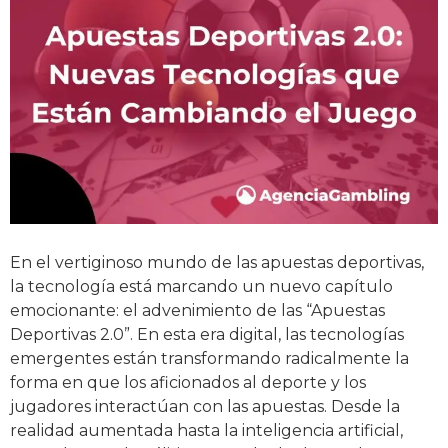
En el vertiginoso mundo de las apuestas deportivas,
la tecnología está marcando un nuevo capítulo
emocionante: el advenimiento de las “Apuestas
Deportivas 2.0”. En esta era digital, las tecnologías
emergentes están transformando radicalmente la
forma en que los aficionados al deporte y los
jugadores interactúan con las apuestas. Desde la
realidad aumentada hasta la inteligencia artificial,