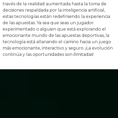
través de la realidad aumentada hasta la toma de
decisiones respaldada por la inteligencia artificial,
estas tecnologías están redefiniendo la experiencia
de las apuestas. Ya sea que seas un jugador
experimentado o alguien que está explorando el
emocionante mundo de las apuestas deportivas, la
tecnología está allanando el camino hacia un juego
más emocionante, interactivo y seguro. ¡La evolución
continúa y las oportunidades son ilimitadas!