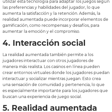
utilizar esta tecnología para adaptar los juegos según
las preferencias y habilidades del jugador, lo que
aumenta la satisfacción y la retención. Además, la
realidad aumentada puede incorporar elementos de
gamificación, como recompensas y desafíos, para
aumentar la emoción y el compromiso.
4. Interacción social
La realidad aumentada también permite a los
jugadores interactuar con otros jugadores de
manera más realista. Los casinos en línea pueden
crear entornos virtuales donde los jugadores puedan
interactuar y socializar mientras juegan. Esto crea
una sensación de comunidad y pertenencia, lo que
es especialmente importante para los jugadores que
buscan una experiencia de juego social.
5. Realidad aumentada