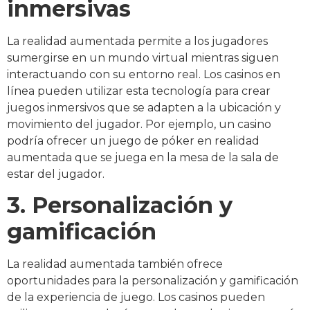
inmersivas
La realidad aumentada permite a los jugadores
sumergirse en un mundo virtual mientras siguen
interactuando con su entorno real. Los casinos en
línea pueden utilizar esta tecnología para crear
juegos inmersivos que se adapten a la ubicación y
movimiento del jugador. Por ejemplo, un casino
podría ofrecer un juego de póker en realidad
aumentada que se juega en la mesa de la sala de
estar del jugador.
3. Personalización y
gamificación
La realidad aumentada también ofrece
oportunidades para la personalización y gamificación
de la experiencia de juego. Los casinos pueden