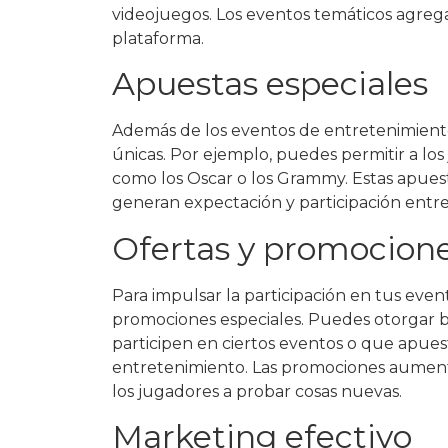
videojuegos. Los eventos temáticos agre
plataforma.
Apuestas especiales
Además de los eventos de entretenimiento
únicas. Por ejemplo, puedes permitir a lo
como los Oscar o los Grammy. Estas apuest
generan expectación y participación entre
Ofertas y promocion
Para impulsar la participación en tus even
promociones especiales. Puedes otorgar bo
participen en ciertos eventos o que apue
entretenimiento. Las promociones aumenta
los jugadores a probar cosas nuevas.
Marketing efectivo