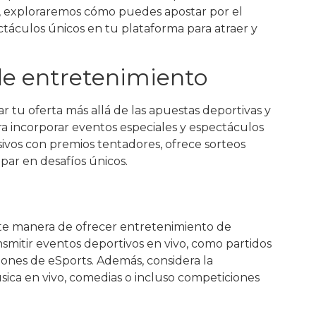
o, exploraremos cómo puedes apostar por el
táculos únicos en tu plataforma para atraer y
 de entretenimiento
 tu oferta más allá de las apuestas deportivas y
era incorporar eventos especiales y espectáculos
ivos con premios tentadores, ofrece sorteos
ipar en desafíos únicos.
nte manera de ofrecer entretenimiento de
nsmitir eventos deportivos en vivo, como partidos
iones de eSports. Además, considera la
sica en vivo, comedias o incluso competiciones