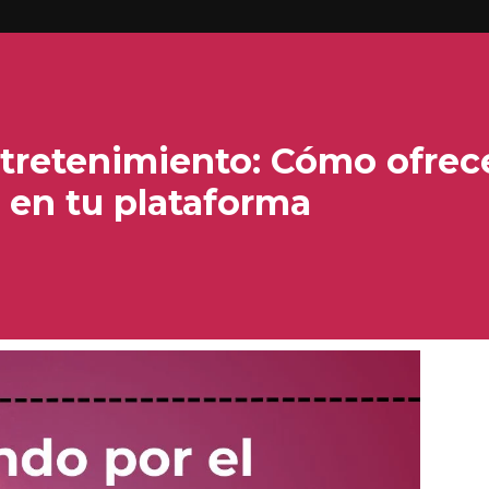
tretenimiento: Cómo ofrec
 en tu plataforma