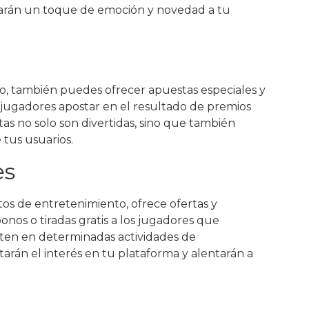
garán un toque de emoción y novedad a tu
, también puedes ofrecer apuestas especiales y
s jugadores apostar en el resultado de premios
as no solo son divertidas, sino que también
 tus usuarios.
es
tos de entretenimiento, ofrece ofertas y
nos o tiradas gratis a los jugadores que
sten en determinadas actividades de
rán el interés en tu plataforma y alentarán a