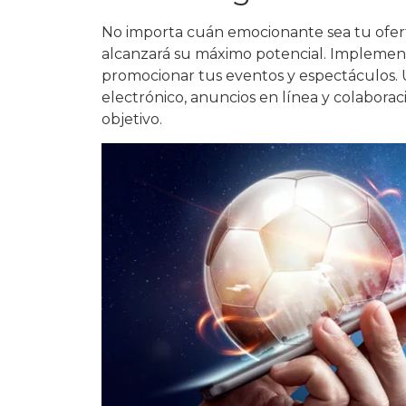
No importa cuán emocionante sea tu oferta
alcanzará su máximo potencial. Implement
promocionar tus eventos y espectáculos. Ut
electrónico, anuncios en línea y colaborac
objetivo.