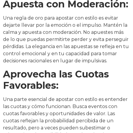
Apuesta con Moderación:
Una regla de oro para apostar con estilo es evitar
dejarte llevar por la emoción o el impulso. Mantén la
calma y apuesta con moderación. No apuestes más
de lo que puedas permitirte perder y evita perseguir
pérdidas. La elegancia en las apuestas se refleja en tu
control emocional y en tu capacidad para tomar
decisiones racionales en lugar de impulsivas.
Aprovecha las Cuotas
Favorables:
Una parte esencial de apostar con estilo es entender
las cuotas y cómo funcionan. Busca eventos con
cuotas favorables y oportunidades de valor. Las
cuotas reflejan la probabilidad percibida de un
resultado, pero a veces pueden subestimar o