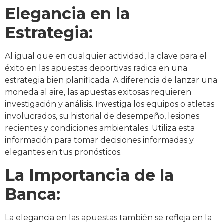
Elegancia en la
Estrategia:
Al igual que en cualquier actividad, la clave para el
éxito en las apuestas deportivas radica en una
estrategia bien planificada. A diferencia de lanzar una
moneda al aire, las apuestas exitosas requieren
investigación y análisis. Investiga los equipos o atletas
involucrados, su historial de desempeño, lesiones
recientes y condiciones ambientales. Utiliza esta
información para tomar decisiones informadas y
elegantes en tus pronósticos.
La Importancia de la
Banca:
La elegancia en las apuestas también se refleja en la