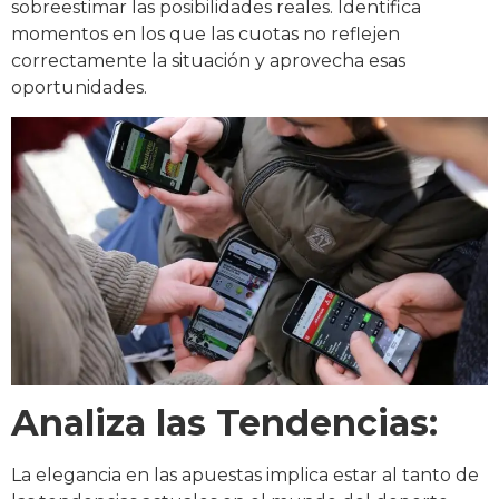
sobreestimar las posibilidades reales. Identifica
momentos en los que las cuotas no reflejen
correctamente la situación y aprovecha esas
oportunidades.
Analiza las Tendencias:
La elegancia en las apuestas implica estar al tanto de